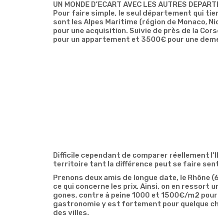
UN MONDE D’ECART AVEC LES AUTRES DEPAR
Pour faire simple, le seul département qui tie
sont les Alpes Maritime (région de Monaco, 
pour une acquisition. Suivie de près de la Cor
pour un appartement et 3500€ pour une dem
L’Ile de France est donc bien un monde à part
de l’emploi (plus d’offres), des salaires (plus é
divertissements en tout genre très accessib
La province regorge d’autres atouts non négl
de vie souvent plus tranquille et des espaces 
coûts moins élevés.
Pour ces différences, la province et le bassin
comparaison, juste comme ça, le département
875 €/m2 pour une propriété. Bien loin donc d
plus ou moins proche. Paname, c’est la champ
Difficile cependant de comparer réellement l
territoire tant la différence peut se faire sen
Prenons deux amis de longue date, le Rhône (69
ce qui concerne les prix. Ainsi, on en ressort
gones, contre à peine 1000 et 1500€/m2 pour le
gastronomie y est fortement pour quelque cho
des villes.