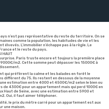
 pays n’est pas représentative du reste du territoire. On se
maines comme la population, les habitudes de vie et les
sont élvevés. L’immobilier n’échappe pas à la règle. Le
France et le reste du pays.
SI HAUT
 surprise. Paris truste encore et toujours la première place
e 9000€/m2. Cette somme peut dépasser les 15000€ à
ndissement.
t qui préfèrent la calme et les balades en forêt le
s diffèrent du 75. Ils restent en dessous de la moyenne
, une estimation entre 4000 et 4500€/m2 selon le bien ou
urs de 4300€ pour un appartement mais qui perd 1000€ en
ux Haut de Seine, avec une estimation entre 5900 et
m2. Oui, il faut aimer téléphoner.
balité, le prix du mètre carré pour un appartement est aux
ur une maison.