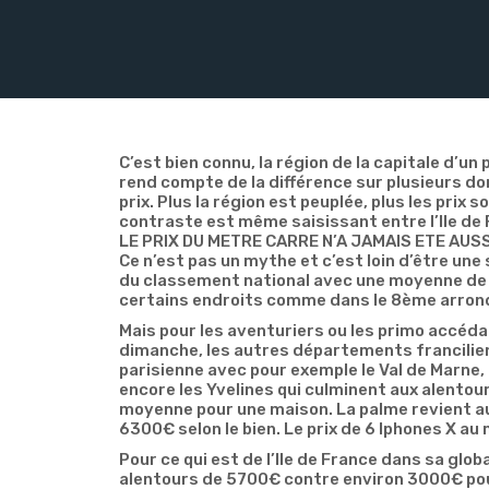
C’est bien connu, la région de la capitale d’un
rend compte de la différence sur plusieurs do
prix. Plus la région est peuplée, plus les prix 
contraste est même saisissant entre l’Ile de 
LE PRIX DU METRE CARRE N’A JAMAIS ETE AUS
Ce n’est pas un mythe et c’est loin d’être une
du classement national avec une moyenne d
certains endroits comme dans le 8ème arro
Mais pour les aventuriers ou les primo accédan
dimanche, les autres départements francilien
parisienne avec pour exemple le Val de Marne
encore les Yvelines qui culminent aux alento
moyenne pour une maison. La palme revient a
6300€ selon le bien. Le prix de 6 Iphones X au 
Pour ce qui est de l’Ile de France dans sa glo
alentours de 5700€ contre environ 3000€ po