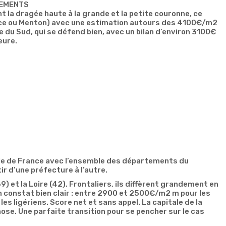
TEMENTS
nt la dragée haute à la grande et la petite couronne, ce
Nice ou Menton) avec une estimation autours des 4100€/m2
se du Sud, qui se défend bien, avec un bilan d’environ 3100€
eure.
. La différence se situe principalement dans les domaines
levés), du coût de la vie (bien plus cher) où dans les
les grâce aux transports multiples et importants.
igeables comme une façon de vivre plus douce, une qualité
qui attirent de plus en plus d’investisseurs grâce aux
 parisien ne jouent pas dans la même cour. A titre de
 de la Creuse se démène comme il peut avec son maigre
es standards constatés dans la capitale et sa banlieue
ions League.
’Ile de France avec l’ensemble des départements du
tir d’une préfecture à l’autre.
) et la Loire (42). Frontaliers, ils diffèrent grandement en
 un constat bien clair : entre 2900 et 2500€/m2 m pour les
s ligériens. Score net et sans appel. La capitale de la
se. Une parfaite transition pour se pencher sur le cas