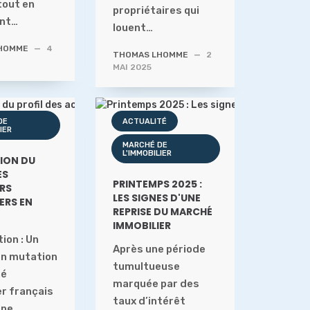
tout en
propriétaires qui
ant…
louent…
HOMME
—
4
THOMAS LHOMME
—
2
MAI 2025
DE
ACTUALITÉ
IER
MARCHÉ DE
L'IMMOBILIER
ION DU
ES
PRINTEMPS 2025 :
RS
LES SIGNES D'UNE
ERS EN
REPRISE DU MARCHÉ
IMMOBILIER
ion : Un
Après une période
n mutation
tumultueuse
hé
marquée par des
er français
taux d’intérêt
une