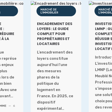
MARCHÉ DE
MARCHÉ 
R
L'IMMOBILIER
L'IMMOBIL
E
ENCADREMENT DES
INVESTI
E :
LOYERS : LE GUIDE
LMNP : G
RÉDUIRE
COMPLET POUR
COMPLET
 À LA
PROPRIÉTAIRES ET
RÉUSSIR 
LOCATAIRES
INVESTI
LOCATIF 
lue
L’encadrement des
Introduc
e représe
loyers constitue
L’invest
s enjeux
aujourd’hui l’une
LMNP (Lo
 plus
des mesures
Meublé N
 lors de
phares de la
Professi
un bien
politique du
s’impos
 Avec une
logement en
une solut
pouvant…
France. En 2025, ce
choix po
dispositif
OMME
—
6
des reve
expérimental…