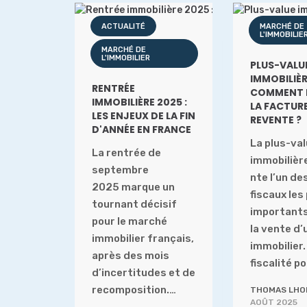
ACTUALITÉ
MARCHÉ DE
L'IMMOBILIE
MARCHÉ DE
L'IMMOBILIER
PLUS-VALU
IMMOBILIÈR
RENTRÉE
COMMENT 
IMMOBILIÈRE 2025 :
LA FACTURE
LES ENJEUX DE LA FIN
REVENTE ?
D'ANNÉE EN FRANCE
La plus-va
La rentrée de
immobilièr
septembre
nte l’un de
2025 marque un
fiscaux les
tournant décisif
importants
pour le marché
la vente d’
immobilier français,
immobilier.
après des mois
fiscalité 
d’incertitudes et de
recomposition.…
THOMAS LH
AOÛT 2025