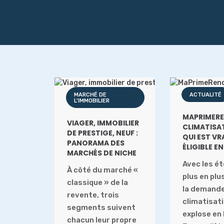
MARCHÉ DE
ACTUALITÉ
L'IMMOBILIER
MAPRIMERE
VIAGER, IMMOBILIER
CLIMATISAT
DE PRESTIGE, NEUF :
QUI EST V
PANORAMA DES
ÉLIGIBLE E
MARCHÉS DE NICHE
Avec les é
À côté du marché «
plus en plu
classique » de la
la demand
revente, trois
climatisat
segments suivent
explose en
chacun leur propre