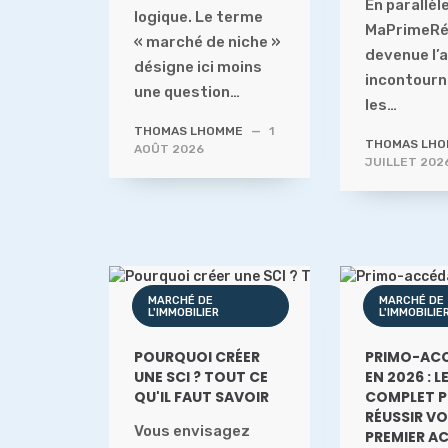
En parallèle
logique. Le terme
MaPrimeRé
« marché de niche »
devenue l’
désigne ici moins
incontourn
une question…
les…
THOMAS LHOMME
—
1
THOMAS LH
AOÛT 2026
JUILLET 202
MARCHÉ DE
MARCHÉ DE
L'IMMOBILIER
L'IMMOBILIE
POURQUOI CRÉER
PRIMO-AC
UNE SCI ? TOUT CE
EN 2026 : L
QU'IL FAUT SAVOIR
COMPLET 
RÉUSSIR V
Vous envisagez
PREMIER A