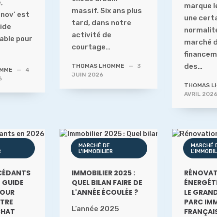
,
marque l
massif. Six ans plus
nov’ est
une cert
tard, dans notre
aide
normalité
activité de
able pour
marché 
courtage…
financem
des…
THOMAS LHOMME
—
3
OMME
—
4
JUIN 2026
6
THOMAS L
AVRIL 202
MARCHÉ DE
MARCHÉ 
R
L'IMMOBILIER
L'IMMOBIL
CÉDANTS
IMMOBILIER 2025 :
RÉNOVAT
E GUIDE
QUEL BILAN FAIRE DE
ÉNERGÉTI
POUR
L'ANNÉE ÉCOULÉE ?
LE GRAND
OTRE
PARC IMM
L’année 2025
CHAT
FRANÇAI