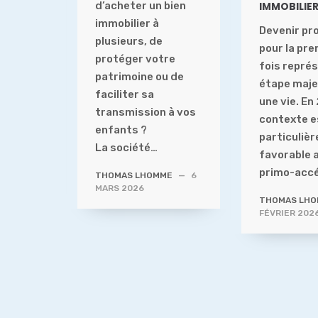
d’acheter un bien
IMMOBILIE
immobilier à
Devenir pr
plusieurs, de
pour la pr
protéger votre
fois repré
patrimoine ou de
étape maje
faciliter sa
une vie. En
transmission à vos
contexte e
enfants ?
particuliè
La société…
favorable 
primo-acc
THOMAS LHOMME
—
6
MARS 2026
THOMAS LH
FÉVRIER 202