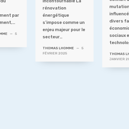
 du
incontournable La
mutation
rénovation
influencé
ement par
énergétique
divers f
ement,…
s’impose comme un
économi
enjeu majeur pour le
OMME
—
5
sociaux 
secteur…
technolo
THOMAS LHOMME
—
5
FÉVRIER 2025
THOMAS L
JANVIER 2