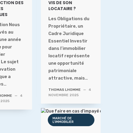
ICTION DES
VIS DE SON
ES
LOCATAIRE ?
UES
Les Obligations du
tion Nous
Propriétaire, un
ivés au
Cadre Juridique
une année
Essentiel Investir
e pour
dans l’immobilier
ier
locatif représente
 Le sujet
une opportunité
ovation
patrimoniale
que a
attractive, mais…
es…
THOMAS LHOMME
—
4
NOVEMBRE 2025
HOMME
—
4
 2025
MARCHÉ DE
L'IMMOBILIER