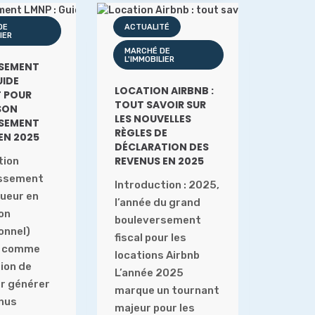
DE
ACTUALITÉ
IER
MARCHÉ DE
L'IMMOBILIER
SSEMENT
UIDE
LOCATION AIRBNB :
 POUR
TOUT SAVOIR SUR
SON
LES NOUVELLES
SSEMENT
RÈGLES DE
EN 2025
DÉCLARATION DES
REVENUS EN 2025
tion
issement
Introduction : 2025,
ueur en
l’année du grand
on
bouleversement
onnel)
fiscal pour les
e comme
locations Airbnb
ion de
L’année 2025
ur générer
marque un tournant
nus
majeur pour les