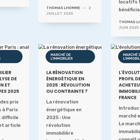
locatifs 
THOMAS LHOMME
—
2
bénéfici
JUILLET 2025
THOMAS L
JUIN 2025
MARCHÉ DE
MARCHÉ 
R
L'IMMOBILIER
L'IMMOBIL
ILIER
LA RÉNOVATION
L'ÉVOLUT
ALYSE DE
ÉNERGÉTIQUE EN
PROFIL D
ON ET
2025 : RÉVOLUTION
ACHETEU
VES 2025
OU CONTRAINTE ?
IMMOBILI
FRANCE
 des prix
La rénovation
Introduct
 à Paris
énergétique en
marché e
difficile
2025 : Une
Le marc
et article
révolution
immobili
s
immobilière
connaît 