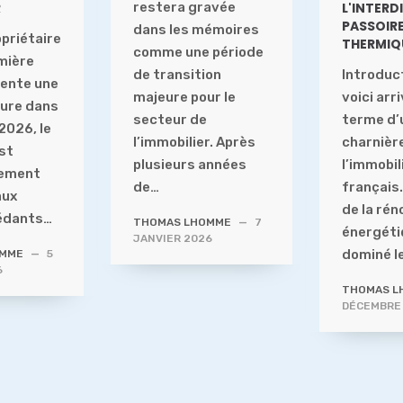
R
restera gravée
L'INTERD
PASSOIR
dans les mémoires
opriétaire
THERMIQ
comme une période
emière
de transition
Introduc
sente une
majeure pour le
voici arr
ure dans
secteur de
terme d’
 2026, le
l’immobilier. Après
charnièr
st
plusieurs années
l’immobil
rement
de…
français.
aux
de la rén
édants…
THOMAS LHOMME
—
7
énergéti
JANVIER 2026
dominé l
OMME
—
5
6
THOMAS L
DÉCEMBRE