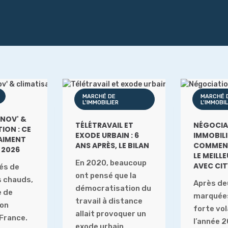
MARCHÉ DE
MARCHÉ 
L'IMMOBILIER
L'IMMOBIL
NOV' &
TÉLÉTRAVAIL ET
NÉGOCIA
ION : CE
EXODE URBAIN : 6
IMMOBILIE
RAIMENT
ANS APRÈS, LE BILAN
COMMENT
N 2026
LE MEILL
En 2020, beaucoup
AVEC CIT
tés de
ont pensé que la
s chauds,
Après de
démocratisation du
e de
marquées
travail à distance
ion
forte vola
allait provoquer un
 France.
l’année 
exode urbain