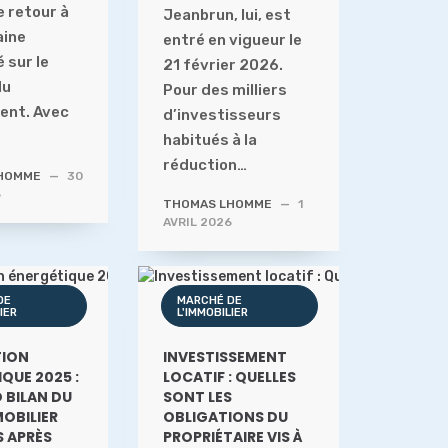
e retour à
Jeanbrun, lui, est
aine
entré en vigueur le
 sur le
21 février 2026.
du
Pour des milliers
ent. Avec
d’investisseurs
habitués à la
réduction…
HOMME
—
30
6
THOMAS LHOMME
—
1
AVRIL 2026
DE
MARCHÉ DE
IER
L'IMMOBILIER
ION
INVESTISSEMENT
QUE 2025 :
LOCATIF : QUELLES
 BILAN DU
SONT LES
OBILIER
OBLIGATIONS DU
S APRÈS
PROPRIÉTAIRE VIS À