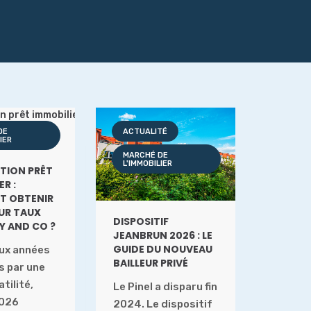
DE
ACTUALITÉ
IER
MARCHÉ DE
L'IMMOBILIER
TION PRÊT
R :
 OBTENIR
EUR TAUX
DISPOSITIF
Y AND CO ?
JEANBRUN 2026 : LE
GUIDE DU NOUVEAU
ux années
BAILLEUR PRIVÉ
 par une
tilité,
Le Pinel a disparu fin
2026
2024. Le dispositif