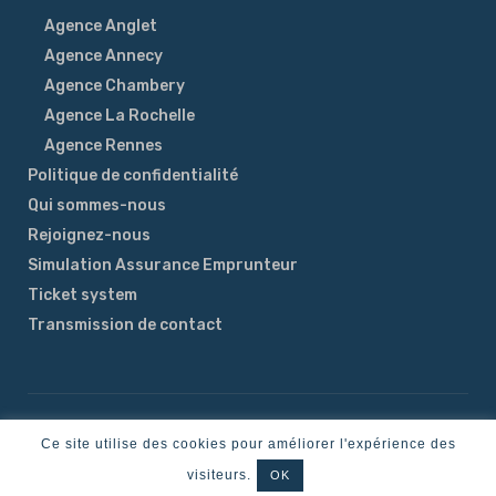
Agence Anglet
Agence Annecy
Agence Chambery
Agence La Rochelle
Agence Rennes
Politique de confidentialité
Qui sommes-nous
Rejoignez-nous
Simulation Assurance Emprunteur
Ticket system
Transmission de contact
Temporama Digital
Sitemap
© 2025, City and Co | Crédits
|
Ce site utilise des cookies pour améliorer l'expérience des
All Rights Reserved.
visiteurs.
OK