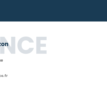
NCE
zon
ue
co.fr