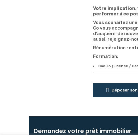
Votre implication,
performer à ce po
Vous souhaitez une
Co vous accompagne
d’acquérir de nouve
aussi, rejoignez-nou
Rénumération : ent
Formation:
Bac +3 (Licence / Ba
Déposer son
Demandez votre prêt immobilier