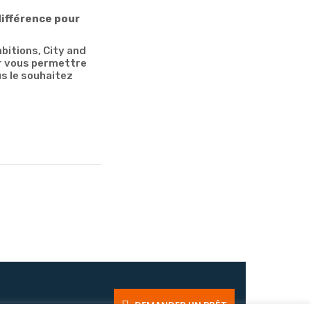
différence pour
bitions, City and
r vous permettre
us le souhaitez
DEMANDER UN PRÊT