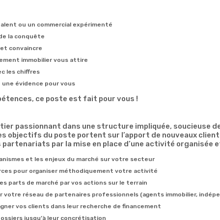
talent ou un commercial expérimenté
 de la conquête
 et convaincre
ement immobilier vous attire
c les chiffres
st une évidence pour vous
tences, ce poste est fait pour vous !
tier passionnant dans une structure impliquée, soucieuse d
 objectifs du poste portent sur l’apport de nouveaux clients
artenariats par la mise en place d’une activité organisée e
nismes et les enjeux du marché sur votre secteur
urces pour organiser méthodiquement votre activité
es parts de marché par vos actions sur le terrain
r votre réseau de partenaires professionnels (agents immobilier, indép
gner vos clients dans leur recherche de financement
dossiers jusqu’à leur concrétisation