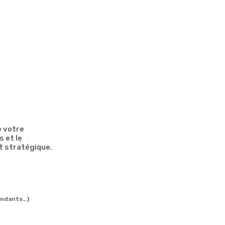
e votre
 et le
t stratégique.
endants…)