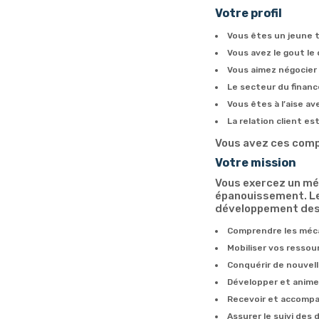
Votre profil
Vous êtes un jeune 
Vous avez le gout le
Vous aimez négocier
Le secteur du financ
Vous êtes à l’aise ave
La relation client e
Vous avez ces compé
Votre mission
Vous exercez un mé
épanouissement. Les
développement des p
Comprendre les méca
Mobiliser vos resso
Conquérir de nouvell
Développer et anime
Recevoir et accompa
Assurer le suivi des 