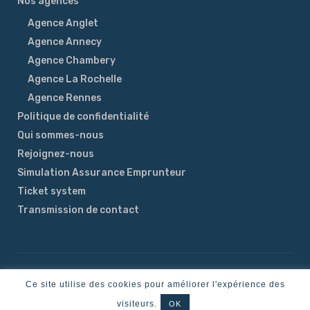
Nos agences
Agence Anglet
Agence Annecy
Agence Chambery
Agence La Rochelle
Agence Rennes
Politique de confidentialité
Qui sommes-nous
Rejoignez-nous
Simulation Assurance Emprunteur
Ticket system
Transmission de contact
Temporama Digital
Sitemap
© 2025, City and Co | Crédits
|
Ce site utilise des cookies pour améliorer l'expérience des
All Rights Reserved.
visiteurs.
OK