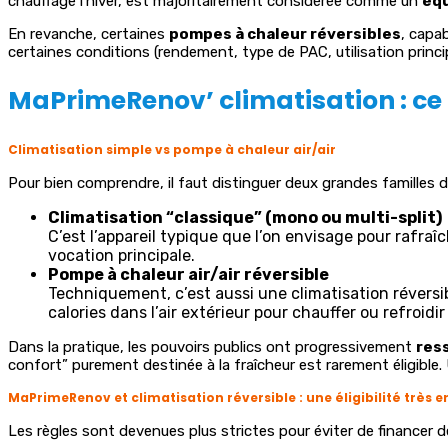
chauffage l’hiver, est majoritairement considérée comme un
éq
En revanche, certaines
pompes à chaleur réversibles
, capa
certaines conditions (rendement, type de PAC, utilisation principa
MaPrimeRenov’ climatisation : ce
Climatisation simple vs pompe à chaleur air/air
Pour bien comprendre, il faut distinguer deux grandes familles d
Climatisation “classique” (mono ou multi-split)
C’est l’appareil typique que l’on envisage pour rafra
vocation principale.
Pompe à chaleur air/air réversible
Techniquement, c’est aussi une climatisation réversi
calories dans l’air extérieur pour chauffer ou refroid
Dans la pratique, les pouvoirs publics ont progressivement
ress
confort” purement destinée à la fraîcheur est rarement éligible.
MaPrimeRenov et climatisation réversible : une éligibilité très 
Les règles sont devenues plus strictes pour éviter de financer d