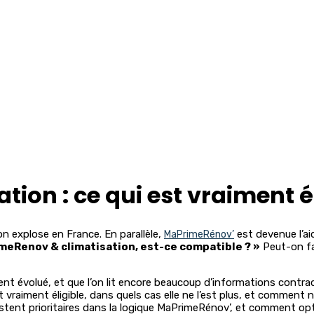
ion : ce qui est vraiment é
on explose en France. En parallèle,
est devenue l’ai
MaPrimeRénov’
meRenov & climatisation, est-ce compatible ? »
Peut-on fai
ent évolué, et que l’on lit encore beaucoup d’informations contrad
st vraiment éligible, dans quels cas elle ne l’est plus, et commen
restent prioritaires dans la logique MaPrimeRénov’, et comment opt