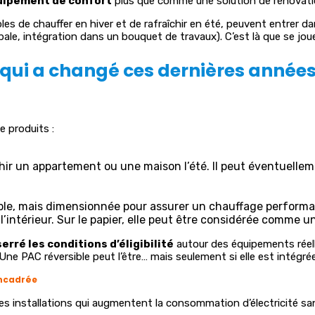
uipement de confort
plus que comme une solution de rénovati
bles de chauffer en hiver et de rafraîchir en été, peuvent entrer
le, intégration dans un bouquet de travaux). C’est là que se joue la
 qui a changé ces dernières année
e produits :
îchir un appartement ou une maison l’été. Il peut éventuelle
ble, mais dimensionnée pour assurer un chauffage performant
ir l’intérieur. Sur le papier, elle peut être considérée comme
erré les conditions d’éligibilité
autour des équipements réell
 Une PAC réversible peut l’être… mais seulement si elle est intégr
encadrée
es installations qui augmentent la consommation d’électricité sans