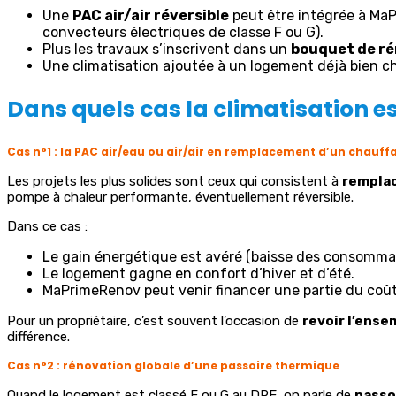
Une
PAC air/air réversible
peut être intégrée à MaPr
convecteurs électriques de classe F ou G).
Plus les travaux s’inscrivent dans un
bouquet de r
Une climatisation ajoutée à un logement déjà bien cha
Dans quels cas la climatisation e
Cas n°1 : la PAC air/eau ou air/air en remplacement d’un chauf
Les projets les plus solides sont ceux qui consistent à
remplac
pompe à chaleur performante, éventuellement réversible.
Dans ce cas :
Le gain énergétique est avéré (baisse des consommat
Le logement gagne en confort d’hiver et d’été.
MaPrimeRenov peut venir financer une partie du coût
Pour un propriétaire, c’est souvent l’occasion de
revoir l’ense
différence.
Cas n°2 : rénovation globale d’une passoire thermique
Quand le logement est classé F ou G au DPE, on parle de
passo