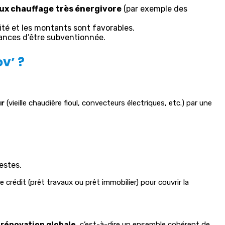
ux chauffage très énergivore
(par exemple des
ilité et les montants sont favorables.
hances d’être subventionnée.
v’ ?
ur
(vieille chaudière fioul, convecteurs électriques, etc.) par une
estes.
e crédit (prêt travaux ou prêt immobilier) pour couvrir la
a
rénovation globale
, c’est-à-dire un ensemble cohérent de