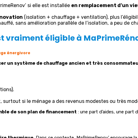
imeRenov’ si elle est installée
en remplacement d’un vie
énovation
(isolation + chauffage + ventilation), plus l’éligib
uffé, sans amélioration parallèle de l’isolation, a peu de c
st vraiment éligible à MaPrimeRéno
fage énergivore
er un système de chauffage ancien et très consommate
ions).
, surtout si le ménage a des revenus modestes ou très mod
mble de son plan de financement
: une part d’aides, une part d
ire thermique
. Dans ce contexte, MaPrimeRenov’ encourage l