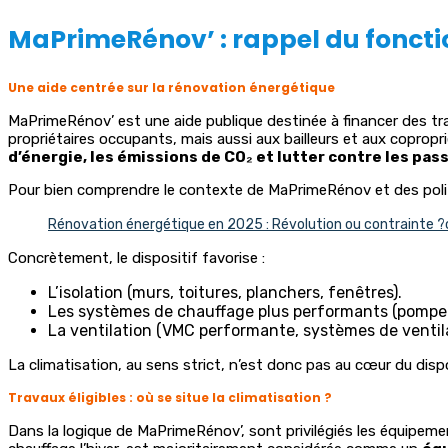
MaPrimeRénov’ : rappel du foncti
Une aide centrée sur la rénovation énergétique
MaPrimeRénov’ est une aide publique destinée à financer des tr
propriétaires occupants, mais aussi aux bailleurs et aux copropr
d’énergie, les émissions de CO₂ et lutter contre les pa
Pour bien comprendre le contexte de MaPrimeRénov et des politiq
Rénovation énergétique en 2025 : Révolution ou contrainte ?
Concrètement, le dispositif favorise :
L’isolation (murs, toitures, planchers, fenêtres).
Les systèmes de chauffage plus performants (pompe à
La ventilation (VMC performante, systèmes de ventila
La climatisation, au sens strict, n’est donc pas au cœur du dis
Travaux éligibles : où se situe la climatisation ?
Dans la logique de MaPrimeRénov’, sont privilégiés les équipem