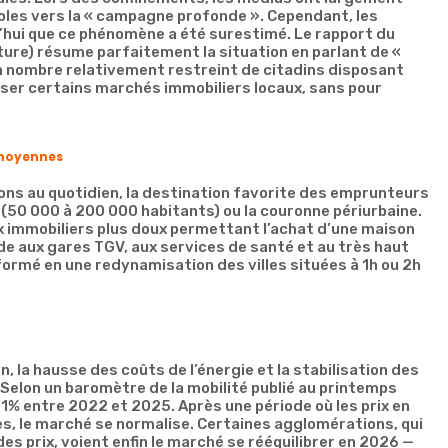
oles vers la « campagne profonde ». Cependant, les
ui que ce phénomène a été surestimé. Le rapport du
ure) résume parfaitement la situation en parlant de «
un nombre relativement restreint de citadins disposant
liser certains marchés immobiliers locaux, sans pour
s moyennes
ons au quotidien, la destination favorite des emprunteurs
ne (50 000 à 200 000 habitants) ou la couronne périurbaine.
ix immobiliers plus doux permettant l’achat d’une maison
de aux gares TGV, aux services de santé et au très haut
formé en une redynamisation des villes situées à 1h ou 2h
on, la hausse des coûts de l’énergie et la stabilisation des
s. Selon un baromètre de la mobilité publié au printemps
1% entre 2022 et 2025. Après une période où les prix en
es, le marché se normalise. Certaines agglomérations, qui
s prix, voient enfin le marché se rééquilibrer en 2026 —