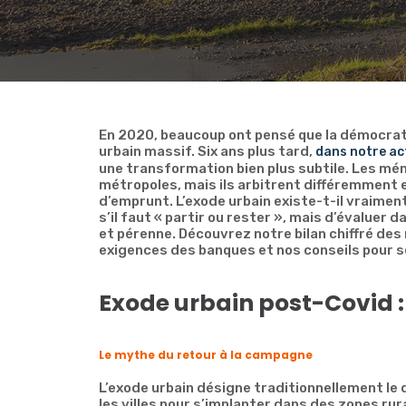
En 2020, beaucoup ont pensé que la démocrati
urbain massif. Six ans plus tard,
dans notre act
une transformation bien plus subtile. Les m
métropoles, mais ils arbitrent différemment en
d’emprunt. L’exode urbain existe-t-il vraiment
s’il faut « partir ou rester », mais d’évaluer
et pérenne. Découvrez notre bilan chiffré des
exigences des banques et nos conseils pour s
Exode urbain post-Covid :
Le mythe du retour à la campagne
L’exode urbain désigne traditionnellement le
les villes pour s’implanter dans des zones ru