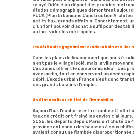
relayé l’idée d’un départ des grandes métrop
études démographiques démontrent aujourd’h
PUCA (Plan Urbanisme Construction Architect
petits flux, grands effets ». Concrètement, 
d’un fort pouvoir d’achat a suffi pour déstabi
autant vider les métropoles.
Les véritables gagnantes : exode urbain et ville
Dans les plans de financement que nous étudi
n’est pas le village isolé, mais la ville moyen
Ces zones offrent le compromis idéal : des pr
avec jardin, tout en conservant un accès rapi
débit. L’exode urbain France s’est donc trans
des grands bassins d’emploi.
Un état des lieux chiffré de l’immobilier
Aujourd’hui, l’euphorie est retombée. L’inflati
taux de crédit ont freiné les envies d’ailleur
2026, les départs depuis Paris ont chuté de 4
province ont connu des hausses à deux chiffr
avaient connu une flambée disproportionnée de