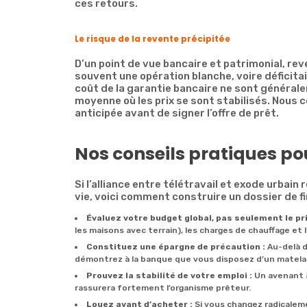
ces retours.
Le risque de la revente précipitée
D’un point de vue bancaire et patrimonial, re
souvent une opération blanche, voire déficitair
coût de la garantie bancaire ne sont générale
moyenne où les prix se sont stabilisés. Nous c
anticipée avant de signer l’offre de prêt.
Nos conseils pratiques pou
Si l’alliance entre télétravail et exode urbain
vie, voici comment construire un dossier de 
Évaluez votre budget global, pas seulement le pri
les maisons avec terrain), les charges de chauffage et
Constituez une épargne de précaution :
Au-delà de
démontrez à la banque que vous disposez d’un matelas 
Prouvez la stabilité de votre emploi :
Un avenant à 
rassurera fortement l’organisme prêteur.
Louez avant d’acheter :
Si vous changez radicaleme