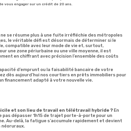
de vous engager sur un crédit de 20 ans.
il ne se résume plus à une fuite irréfléchie des métropoles
s, le véritable défi est désormais de déterminer si le
le, compatible avec leur mode de vie et, surtout,
our une zone périurbaine ou une ville moyenne, il est
ement en chiffrant avec précision l’ensemble des coûts
capacité d’emprunt ou la faisabilité bancaire de votre
z dès aujourd’hui nos courtiers en prêts immobiliers pour
un financement adapté à votre nouvelle vie.
cile et son lieu de travail en télétravail hybride ?
En
 pas dépasser 1h15 de trajet porte-à-porte pour un
ne. Au-delà, la fatigue s’accumule rapidement et devient
s néoruraux.