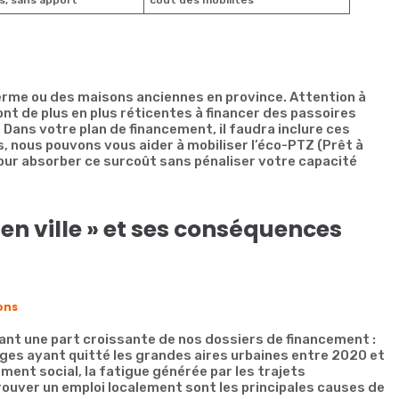
s, sans apport
coût des mobilités
rme ou des maisons anciennes en province. Attention à
ont de plus en plus réticentes à financer des passoires
 Dans votre plan de financement, il faudra inclure ces
, nous pouvons vous aider à mobiliser l’éco-PTZ (Prêt à
pour absorber ce surcoût sans pénaliser votre capacité
en ville » et ses conséquences
ions
t une part croissante de nos dossiers de financement :
ges ayant quitté les grandes aires urbaines entre 2020 et
ment social, la fatigue générée par les trajets
 trouver un emploi localement sont les principales causes de